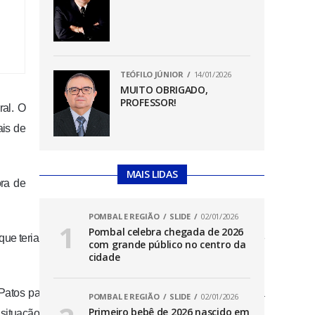
TEÓFILO JÚNIOR
14/01/2026
MUITO OBRIGADO,
PROFESSOR!
ral. O
is de
MAIS LIDAS
ra de
POMBAL E REGIÃO
SLIDE
02/01/2026
Pombal celebra chegada de 2026
e que teria conseguido informações como endereço de IP e
com grande público no centro da
cidade
atos para denunciar supostas ameaças de Maévia e a
POMBAL E REGIÃO
SLIDE
02/01/2026
Primeiro bebê de 2026 nascido em
situação.