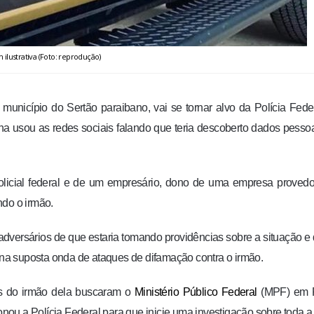
ilustrativa (Foto: reprodução)
município do Sertão paraibano, vai se tornar alvo da Polícia Fede
sou as redes sociais falando que teria descoberto dados pessoa
licial federal e de um empresário, dono de uma empresa provedo
ndo o irmão.
s adversários de que estaria tomando providências sobre a situação 
a suposta onda de ataques de difamação contra o irmão.
os do irmão dela buscaram o
Ministério Público Federal
(MPF) em P
ou a Polícia Federal para que inicie uma investigação sobre toda a 