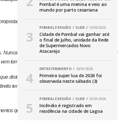
Pombal é uma menina e veio ao
mundo por parto cesariana
ropostas, só com fake news. Além disso, ela afirmou que
POMBAL E REGIÃO
SLIDE
10/02/2026
Cidade de Pombal vai ganhar até
o final de julho, unidade da Rede
de Supermercados Novo
Atacarejo
as. Nunca houve rastreamento ou informações dadas por
em tornando a política de Tavares suja e sem respeito.
ENTRETENIMENTO
03/01/2026
Primeira super lua de 2026 foi
 que distorceu o conteúdo e fizeram uma interpretação de
observada neste sábado (3)
reito tem o dever de fazer a investigação, única forma de
POMBAL E REGIÃO
SLIDE
02/01/2026
Incêndio é registrado em
cumentos que comprovem nada disso.
residência na cidade de Lagoa