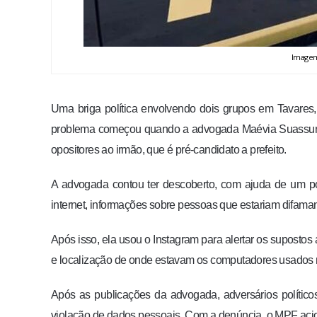
Imagem 
Uma briga política envolvendo dois grupos em Tavares, 
problema começou quando a advogada Maévia Suassuna u
opositores ao irmão, que é pré-candidato a prefeito.
A advogada contou ter descoberto, com ajuda de um po
internet, informações sobre pessoas que estariam difama
Após isso, ela usou o Instagram para alertar os suposto
e localização de onde estavam os computadores usados n
Após as publicações da advogada, adversários polític
violação de dados pessoais. Com a denúncia, o MPF acion