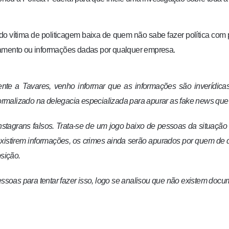
ítima de politicagem baixa de quem não sabe fazer política com p
eamento ou informações dadas por qualquer empresa.
nte a Tavares, venho informar que as informações são inverídic
malizado na delegacia especializada para apurar as fake news que v
Instagrans falsos. Trata-se de um jogo baixo de pessoas da situação
xistirem informações, os crimes ainda serão apurados por quem de di
osição.
soas para tentar fazer isso, logo se analisou que não existem do