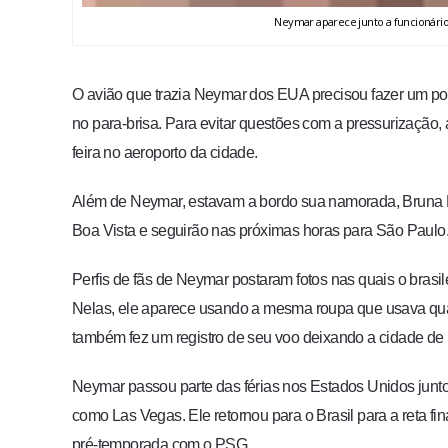
Neymar aparece junto a funcionário
O avião que trazia Neymar dos EUA precisou fazer um po
no para-brisa. Para evitar questões com a pressurização, 
feira no aeroporto da cidade.
Além de Neymar, estavam a bordo sua namorada, Bruna Bi
Boa Vista e seguirão nas próximas horas para São Paulo.
Perfis de fãs de Neymar postaram fotos nas quais o brasil
Nelas, ele aparece usando a mesma roupa que usava qu
também fez um registro de seu voo deixando a cidade de
Neymar passou parte das férias nos Estados Unidos junto
como Las Vegas. Ele retornou para o Brasil para a reta fi
pré-temporada com o PSG.