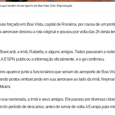
s que seriam do aeroporto de Boa Vista. Foto: Reprodução
uso forçado em Boa Vista, capital de Roraima, por causa de um pro
a aeronave desviou a rota original e pousou por volta das 2h desta te
ancardi, a irmã, Rafaella, e alguns amigos. Todos passaram a noit
 A ESPN publicou a informação oficialmente, e o ge confirmou.
eiro aparece junto a funcionários que seriam do aeroporto de Boa Vis
ando postou embarcando em sua aeronave ao lado da irmã. Neymar
 Miami.
 sua namorada, a irmã e seus amigos. Ele passou por diversas cida
nal do período de descanso, antes de rumar de volta à Europa para inic