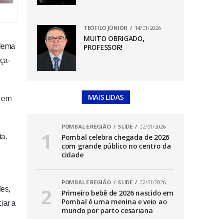
TEÓFILO JÚNIOR
14/01/2026
MUITO OBRIGADO,
blema
PROFESSOR!
rça-
MAIS LIDAS
e em
POMBAL E REGIÃO
SLIDE
02/01/2026
ta.
Pombal celebra chegada de 2026
com grande público no centro da
cidade
POMBAL E REGIÃO
SLIDE
02/01/2026
des,
Primeiro bebê de 2026 nascido em
Pombal é uma menina e veio ao
iar a
mundo por parto cesariana