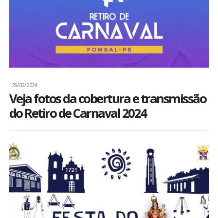
BRASIL
MUNDO
ESPORTES
29/02/2024
ENTRETENIMENTO
Veja fotos da cobertura e transmissão
do Retiro de Carnaval 2024
ENQUETE
TV LPB
FOTOS
COLUNISTAS