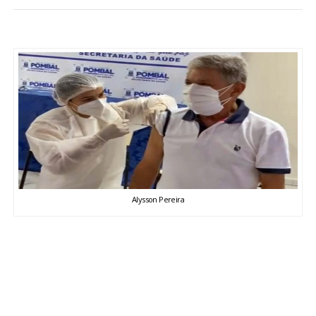
BRASIL
MUNDO
ESPORTES
ENTRETENIMENTO
ENQUETE
Alysson Pereira
TV LPB
FOTOS
COLUNISTAS