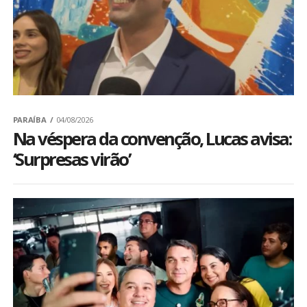
BRASIL
MUNDO
ESPORTES
PARAÍBA
04/08/2026
ENTRETENIMENTO
Na véspera da convenção, Lucas avisa:
‘Surpresas virão’
ENQUETE
TV LPB
FOTOS
COLUNISTAS