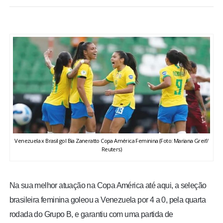
BRASIL
MUNDO
ESPORTES
ENTRETENIMENTO
ENQUETE
Venezuela x Brasil gol Bia Zaneratto Copa América Feminina (Foto: Mariana Greif/
TV LPB
Reuters)
FOTOS
Na sua melhor atuação na Copa América até aqui, a seleção
brasileira feminina goleou a Venezuela por 4 a 0, pela quarta
COLUNISTAS
rodada do Grupo B, e garantiu com uma partida de