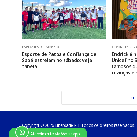
ESPORTES
03/08/2026
ESPORTES
23
Esporte de Patos e Confiança de
Endrick é
Sapé estreiam no sábado; veja
Unicef no B
tabela
famosos qu
crianças e
CL
Copyright © 2026 Liberdade PB. Todos os direitos reservados.
Atendimento via Whatsapp