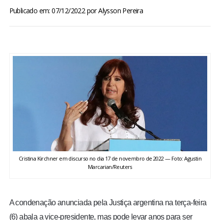
BRASIL
Publicado em: 07/12/2022
por
Alysson Pereira
MUNDO
ESPORTES
ENTRETENIMENTO
ENQUETE
TV LPB
Cristina Kirchner em discurso no dia 17 de novembro de 2022 — Foto: Agustin
Marcarian/Reuters
FOTOS
COLUNISTAS
A condenação anunciada pela Justiça argentina na terça-feira
(6) abala a vice-presidente, mas pode levar anos para ser