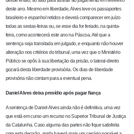
desde então, só saiu para assistir ao julgamento em fevereiro
deste ano. Mesmo em liberdade, Alves teve os passaportes
brasileiro e espanhol retidos e deverá comparecer em juízo
todas as sextas-feiras ou, se esse dia for feriado, na quinta-
feira, como acontecerá este ano na Páscoa. Até que a
sentença seja transitada em julgado, e enquanto não houver
alteração nos critérios do tribunal, uma vez que o Ministério
Público se opôs à sua libertação da prisão, o lateral-direito
gozará desta liberdade provisória.
Os dias de liberdade
provisória não contam para a eventual pena
.
Daniel Alves deixa presídio após pagar fiança
A sentença de Daniel Alves ainda não é definitiva, uma vez
que está em curso um recurso no Superior Tribunal de Justiça
da Catalunha. Caso alguma das partes não fique satisfeita
com esta decisão, ainda haverá mais um cenário possível a