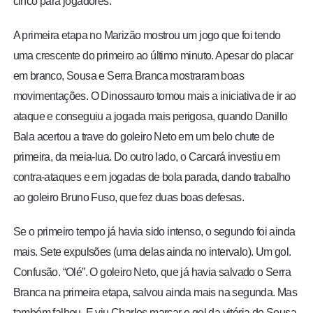
cinco para jogadores.
A primeira etapa no Marizão mostrou um jogo que foi tendo
uma crescente do primeiro ao último minuto. Apesar do placar
em branco, Sousa e Serra Branca mostraram boas
movimentações. O Dinossauro tomou mais a iniciativa de ir ao
ataque e conseguiu a jogada mais perigosa, quando Danillo
Bala acertou a trave do goleiro Neto em um belo chute de
primeira, da meia-lua. Do outro lado, o Carcará investiu em
contra-ataques e em jogadas de bola parada, dando trabalho
ao goleiro Bruno Fuso, que fez duas boas defesas.
Se o primeiro tempo já havia sido intenso, o segundo foi ainda
mais. Sete expulsões (uma delas ainda no intervalo). Um gol.
Confusão. “Olé”. O goleiro Neto, que já havia salvado o Serra
Branca na primeira etapa, salvou ainda mais na segunda. Mas
também falhou. E viu Charles marcar o gol da vitória do Sousa