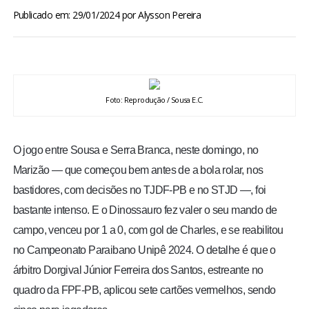
BRASIL
Publicado em: 29/01/2024
por
Alysson Pereira
MUNDO
ESPORTES
Foto: Reprodução / Sousa E.C.
ENTRETENIMENTO
O jogo entre Sousa e Serra Branca, neste domingo, no
ENQUETE
Marizão — que começou bem antes de a bola rolar, nos
bastidores, com decisões no TJDF-PB e no STJD —, foi
TV LPB
bastante intenso. E o Dinossauro fez valer o seu mando de
campo, venceu por 1 a 0, com gol de Charles, e se reabilitou
FOTOS
no Campeonato Paraibano Unipê 2024. O detalhe é que o
árbitro Dorgival Júnior Ferreira dos Santos, estreante no
COLUNISTAS
quadro da FPF-PB, aplicou sete cartões vermelhos, sendo