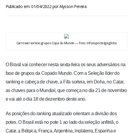
BRASIL
Publicado em: 01/04/2022
por
Alysson Pereira
MUNDO
ESPORTES
Carrossel sorteio grupos Copa do Mundo — Foto: Infoesporte/ge.globo
ENTRETENIMENTO
O Brasil vai conhecer nesta sexta-feira os seus adversários na
ENQUETE
fase de grupos da Copado Mundo. Com a Seleção líder do
ranking e cabeça de chave, a Fifa sorteia, em Doha, no Catar,
TV LPB
as chaves para o Mundial, que começa no dia 21 de novembro
e vai até o dia 18 de dezembro deste ano.
FOTOS
As posições do ranking atualizado orientam a divisão dos
COLUNISTAS
potes. O Brasil está no pote 1 ao lado da seleção anfitriã, o
Catar, a Bélgica, França, Argentina, Inglaterra, Espanha e