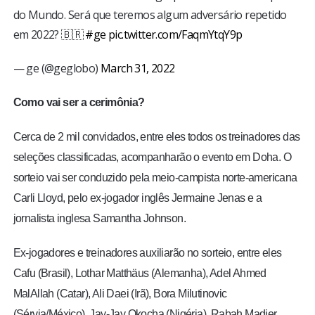
do Mundo. Será que teremos algum adversário repetido
em 2022? 🇧🇷
#ge
pic.twitter.com/FaqmYtqY9p
— ge (@geglobo)
March 31, 2022
Como vai ser a cerimônia?
Cerca de 2 mil convidados, entre eles todos os treinadores das
seleções classificadas, acompanharão o evento em Doha. O
sorteio vai ser conduzido pela meio-campista norte-americana
Carli Lloyd, pelo ex-jogador inglês Jermaine Jenas e a
jornalista inglesa Samantha Johnson.
Ex-jogadores e treinadores auxiliarão no sorteio, entre eles
Cafu (Brasil), Lothar Matthäus (Alemanha), Adel Ahmed
MalAllah (Catar), Ali Daei (Irã), Bora Milutinovic
(Sérvia/México), Jay-Jay Okocha (Nigéria), Rabah Madjer