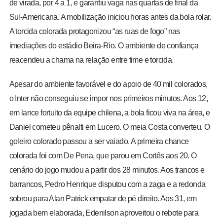
de virada, por 4 a 1, e garantiu vaga nas quartas de final da
Sul-Americana. A mobilização iniciou horas antes da bola rolar.
A torcida colorada protagonizou “as ruas de fogo” nas
imediações do estádio Beira-Rio. O ambiente de confiança
reacendeu a chama na relação entre time e torcida.
Apesar do ambiente favorável e do apoio de 40 mil colorados,
o Inter não conseguiu se impor nos primeiros minutos. Aos 12,
em lance fortuito da equipe chilena, a bola ficou viva na área, e
Daniel cometeu pênalti em Lucero. O meia Costa converteu. O
goleiro colorado passou a ser vaiado. A primeira chance
colorada foi com De Pena, que parou em Cortês aos 20. O
cenário do jogo mudou a partir dos 28 minutos. Aos trancos e
barrancos, Pedro Henrique disputou com a zaga e a redonda
sobrou para Alan Patrick empatar de pé direito. Aos 31, em
jogada bem elaborada, Edenilson aproveitou o rebote para