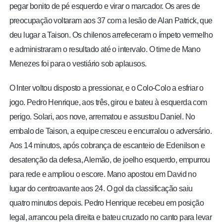
pegar bonito de pé esquerdo e virar o marcador. Os ares de
preocupação voltaram aos 37 com a lesão de Alan Patrick, que
deu lugar a Taison. Os chilenos arrefeceram o ímpeto vermelho
e administraram o resultado até o intervalo. O time de Mano
Menezes foi para o vestiário sob aplausos.
O Inter voltou disposto a pressionar, e o Colo-Colo a esfriar o
jogo. Pedro Henrique, aos três, girou e bateu à esquerda com
perigo. Solari, aos nove, arrematou e assustou Daniel. No
embalo de Taison, a equipe cresceu e encurralou o adversário.
Aos 14 minutos, após cobrança de escanteio de Edenilson e
desatenção da defesa, Alemão, de joelho esquerdo, empurrou
para rede e ampliou o escore. Mano apostou em David no
lugar do centroavante aos 24. O gol da classificação saiu
quatro minutos depois. Pedro Henrique recebeu em posição
legal, arrancou pela direita e bateu cruzado no canto para levar