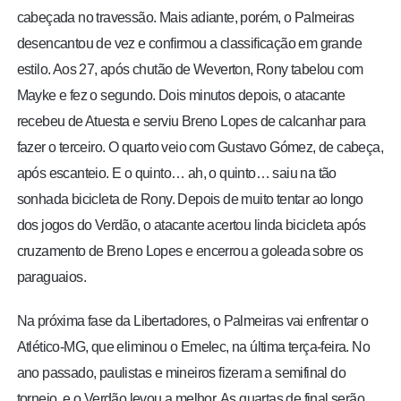
cabeçada no travessão. Mais adiante, porém, o Palmeiras
desencantou de vez e confirmou a classificação em grande
estilo. Aos 27, após chutão de Weverton, Rony tabelou com
Mayke e fez o segundo. Dois minutos depois, o atacante
recebeu de Atuesta e serviu Breno Lopes de calcanhar para
fazer o terceiro. O quarto veio com Gustavo Gómez, de cabeça,
após escanteio. E o quinto… ah, o quinto… saiu na tão
sonhada bicicleta de Rony. Depois de muito tentar ao longo
dos jogos do Verdão, o atacante acertou linda bicicleta após
cruzamento de Breno Lopes e encerrou a goleada sobre os
paraguaios.
Na próxima fase da Libertadores, o Palmeiras vai enfrentar o
Atlético-MG, que eliminou o Emelec, na última terça-feira. No
ano passado, paulistas e mineiros fizeram a semifinal do
torneio, e o Verdão levou a melhor. As quartas de final serão