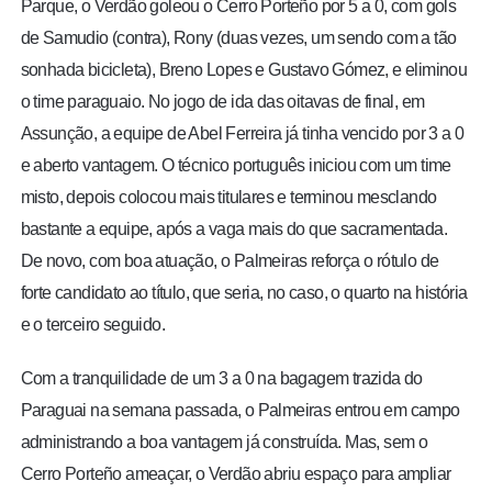
Parque, o Verdão goleou o Cerro Porteño por 5 a 0, com gols
de Samudio (contra), Rony (duas vezes, um sendo com a tão
sonhada bicicleta), Breno Lopes e Gustavo Gómez, e eliminou
o time paraguaio. No jogo de ida das oitavas de final, em
Assunção, a equipe de Abel Ferreira já tinha vencido por 3 a 0
e aberto vantagem. O técnico português iniciou com um time
misto, depois colocou mais titulares e terminou mesclando
bastante a equipe, após a vaga mais do que sacramentada.
De novo, com boa atuação, o Palmeiras reforça o rótulo de
forte candidato ao título, que seria, no caso, o quarto na história
e o terceiro seguido.
Com a tranquilidade de um 3 a 0 na bagagem trazida do
Paraguai na semana passada, o Palmeiras entrou em campo
administrando a boa vantagem já construída. Mas, sem o
Cerro Porteño ameaçar, o Verdão abriu espaço para ampliar