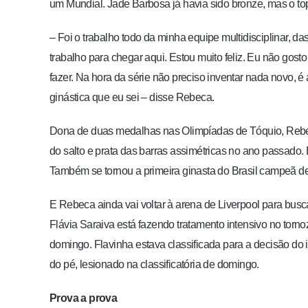
um Mundial. Jade Barbosa já havia sido bronze, mas o to
– Foi o trabalho todo da minha equipe multidisciplinar, 
trabalho para chegar aqui. Estou muito feliz. Eu não gos
fazer. Na hora da série não preciso inventar nada novo, é 
ginástica que eu sei – disse Rebeca.
Dona de duas medalhas nas Olimpíadas de Tóquio, Rebe
do salto e prata das barras assimétricas no ano passado. 
Também se tornou a primeira ginasta do Brasil campeã de
E Rebeca ainda vai voltar à arena de Liverpool para busca
Flávia Saraiva está fazendo tratamento intensivo no tornoz
domingo. Flavinha estava classificada para a decisão do 
do pé, lesionado na classificatória de domingo.
Prova a prova