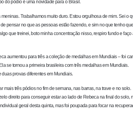
po do pódio é uma novidade para o Brasil.
das meninas. Trabalhamos muito duro. Estou orgulhosa de mim. Sei o 
to de pensar no que as pessoas estão fazendo, e sim no que tenho qu
algo que treinei, boto minha concentração nisso, respiro fundo e faço
ca aumentou para três a coleção de medalhas em Mundiais – foi c
Ela se tornou a primeira brasileira com três medalhas em Mundiais.
 duas provas diferentes em Mundiais.
r mais três pódios no fim de semana, nas barras, na trave e no solo.
elo direito para conseguir estar ao lado de Rebeca na final do solo, 
individual geral desta quinta, mas foi poupada para focar na recuper