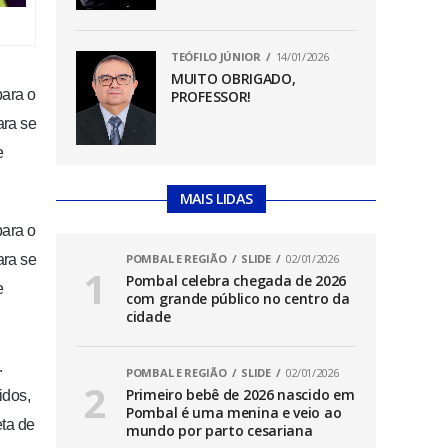
TEÓFILO JÚNIOR
14/01/2026
MUITO OBRIGADO,
para o
PROFESSOR!
ara se
e
MAIS LIDAS
para o
ara se
POMBAL E REGIÃO
SLIDE
02/01/2026
Pombal celebra chegada de 2026
e
com grande público no centro da
cidade
.
POMBAL E REGIÃO
SLIDE
02/01/2026
Primeiro bebê de 2026 nascido em
idos,
Pombal é uma menina e veio ao
eta de
mundo por parto cesariana