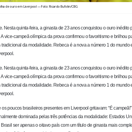
ha de ouro em Liverpool — Foto: Ricardo Bufolin/CBG
esta quinta-feira, a ginasta de 23 anos conquistou o ouro inédito 
a. A vice-campeã olímpica da prova confirmou o favoritismo e brilhou p
is tradicional da modalidade. Rebeca é a nova a número 1 do mundo 
verpool.
esta quinta-feira, a ginasta de 23 anos conquistou o ouro inédito 
a. A vice-campeã olímpica da prova confirmou o favoritismo e brilhou p
is tradicional da modalidade. Rebeca é a nova a número 1 do mundo 
verpool.
e os poucos brasileiros presentes em Liverpool gritavam: “É campeã!”
icionalmente dominada pelas três potências da modalidade: Estados Un
asil ser apenas o oitavo país com um título de ginasta mais compl