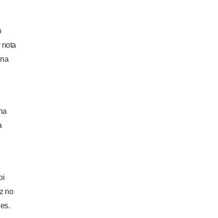
o
 nota
 na
na
a
oi
z no
es.