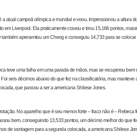
a atual campeã olímpica e mundial e voou. Impressionou a altura d
do em Liverpool. Ela praticamente cravou e tirou 15,166 pontos, maior
ey também apresentou um Cheng e conseguiu 14,733 para se colocar
beca teve uma falha em uma parada de mãos, mas se recuperou bem 
 Foi seis décimos abaixo do que fez na classificatória, mas manteve 
ocada, que passou a ser a americana Shilese Jones.
a rotação. No aparelho que é seu menos forte – fraco não é – Rebeca f
 passou bem, conseguindo 13,533 pontos, um décimo melhor do que fe
écimos de vantagem para a segunda colocada, a americana Shilese Jon