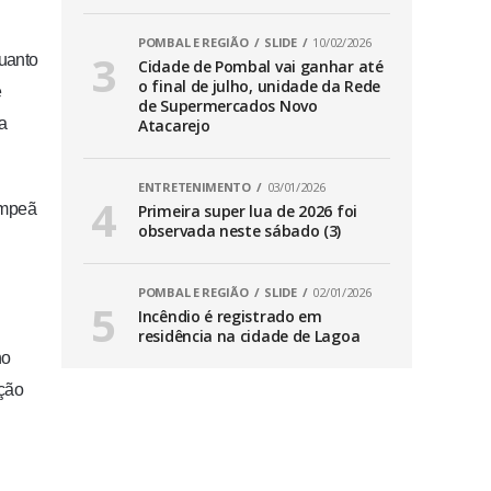
POMBAL E REGIÃO
SLIDE
10/02/2026
quanto
Cidade de Pombal vai ganhar até
o final de julho, unidade da Rede
e
de Supermercados Novo
 a
Atacarejo
ENTRETENIMENTO
03/01/2026
ampeã
Primeira super lua de 2026 foi
observada neste sábado (3)
POMBAL E REGIÃO
SLIDE
02/01/2026
Incêndio é registrado em
residência na cidade de Lagoa
no
ação