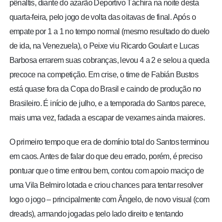
pênaltis, diante do azarão Deportivo Táchira na noite desta
quarta-feira, pelo jogo de volta das oitavas de final. Após o
empate por 1 a 1 no tempo normal (mesmo resultado do duelo
de ida, na Venezuela), o Peixe viu Ricardo Goulart e Lucas
Barbosa errarem suas cobranças, levou 4 a 2 e selou a queda
precoce na competição. Em crise, o time de Fabián Bustos
está quase fora da Copa do Brasil e caindo de produção no
Brasileiro. É início de julho, e a temporada do Santos parece,
mais uma vez, fadada a escapar de vexames ainda maiores.
O primeiro tempo que era de domínio total do Santos terminou
em caos. Antes de falar do que deu errado, porém, é preciso
pontuar que o time entrou bem, contou com apoio maciço de
uma Vila Belmiro lotada e criou chances para tentar resolver
logo o jogo – principalmente com Ângelo, de novo visual (com
dreads), armando jogadas pelo lado direito e tentando