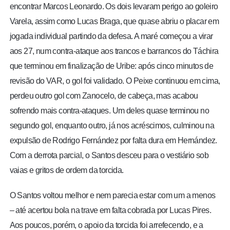
encontrar Marcos Leonardo. Os dois levaram perigo ao goleiro
Varela, assim como Lucas Braga, que quase abriu o placar em
jogada individual partindo da defesa. A maré começou a virar
aos 27, num contra-ataque aos trancos e barrancos do Táchira
que terminou em finalização de Uribe: após cinco minutos de
revisão do VAR, o gol foi validado. O Peixe continuou em cima,
perdeu outro gol com Zanocelo, de cabeça, mas acabou
sofrendo mais contra-ataques. Um deles quase terminou no
segundo gol, enquanto outro, já nos acréscimos, culminou na
expulsão de Rodrigo Fernández por falta dura em Hernández.
Com a derrota parcial, o Santos desceu para o vestiário sob
vaias e gritos de ordem da torcida.
O Santos voltou melhor e nem parecia estar com um a menos
– até acertou bola na trave em falta cobrada por Lucas Pires.
Aos poucos, porém, o apoio da torcida foi arrefecendo, e a