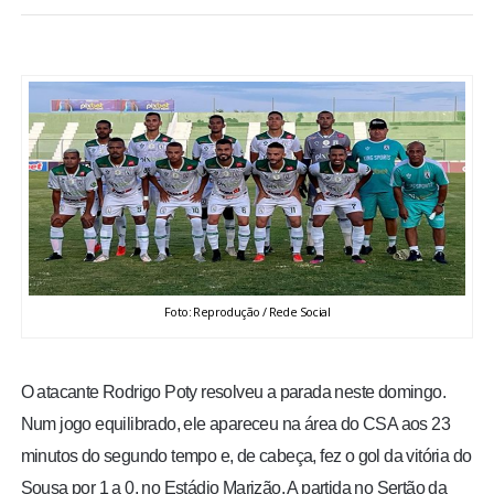
BRASIL
MUNDO
ESPORTES
ENTRETENIMENTO
ENQUETE
Foto: Reprodução / Rede Social
TV LPB
FOTOS
O atacante Rodrigo Poty resolveu a parada neste domingo.
Num jogo equilibrado, ele apareceu na área do CSA aos 23
COLUNISTAS
minutos do segundo tempo e, de cabeça, fez o gol da vitória do
Sousa por 1 a 0, no Estádio Marizão. A partida no Sertão da