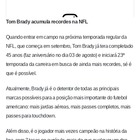
Tom Brady acumula recordes na NFL
Quando entrar em campo na próxima temporada regular da
View this post on Instagram
NFL, que começa em setembro, Tom Brady já tera completado
45 anos (faz aniversário no dia 03 de agosto) e iniciará 23ª
temporada da carreira em busca de ainda mais recordes, sé é
que é possível.
Atualmente, Brady já é o detentor de todas as principais
marcas possíveis para a posição mais importante do futebol
americano: mais jardas aéreas, mais passes completos, mais
A post shared by Tom Brady (@tombrady)
passes para touchdown.
Além disso, é o jogador mais vezes campeão na história da