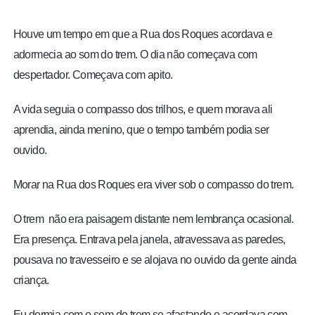
BRASIL
Houve um tempo em que a Rua dos Roques acordava e
MUNDO
adormecia ao som do trem. O dia não começava com
despertador. Começava com apito.
ESPORTES
A vida seguia o compasso dos trilhos, e quem morava ali
ENTRETENIMENTO
aprendia, ainda menino, que o tempo também podia ser
ouvido.
ENQUETE
Morar na Rua dos Roques era viver sob o compasso do trem.
TV LPB
O trem não era paisagem distante nem lembrança ocasional.
Era presença. Entrava pela janela, atravessava as paredes,
FOTOS
pousava no travesseiro e se alojava no ouvido da gente ainda
criança.
COLUNISTAS
Eu dormia com o som do trem se afastando e acordava com