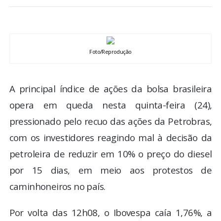
BRASIL
MUNDO
Foto/Reprodução
ESPORTES
A principal índice de ações da bolsa brasileira
ENTRETENIMENTO
opera em queda nesta quinta-feira (24),
ENQUETE
pressionado pelo recuo das ações da Petrobras,
com os investidores reagindo mal à decisão da
TV LPB
petroleira de reduzir em 10% o preço do diesel
por 15 dias, em meio aos protestos de
FOTOS
caminhoneiros no país.
COLUNISTAS
Por volta das 12h08, o Ibovespa caía 1,76%, a