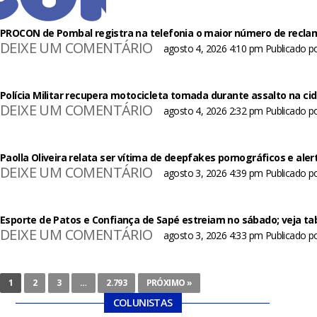
PROCON de Pombal registra na telefonia o maior número de recl
DEIXE UM COMENTÁRIO
agosto 4, 2026 4:10 pm
Publicado p
Polícia Militar recupera motocicleta tomada durante assalto na ci
DEIXE UM COMENTÁRIO
agosto 4, 2026 2:32 pm
Publicado p
Paolla Oliveira relata ser vítima de deepfakes pornográficos e aler
DEIXE UM COMENTÁRIO
agosto 3, 2026 4:39 pm
Publicado p
Esporte de Patos e Confiança de Sapé estreiam no sábado; veja ta
DEIXE UM COMENTÁRIO
agosto 3, 2026 4:33 pm
Publicado p
1
2
3
…
2.793
PRÓXIMO »
COLUNISTAS