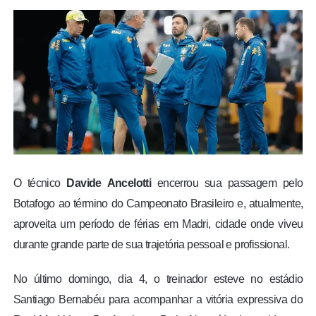
BRASIL
MUNDO
ESPORTES
ENTRETENIMENTO
ENQUETE
O técnico
Davide Ancelotti
encerrou sua passagem pelo
Botafogo ao término do Campeonato Brasileiro e, atualmente,
TV LPB
aproveita um período de férias em Madri, cidade onde viveu
durante grande parte de sua trajetória pessoal e profissional.
FOTOS
No último domingo, dia 4, o treinador esteve no estádio
COLUNISTAS
Santiago Bernabéu para acompanhar a vitória expressiva do