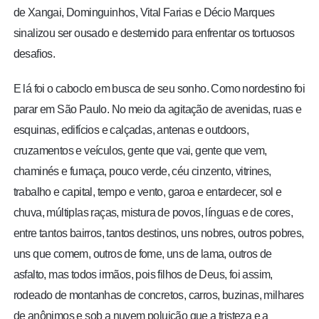
de Xangai, Dominguinhos, Vital Farias e Décio Marques
sinalizou ser ousado e destemido para enfrentar os tortuosos
desafios.
E lá foi o caboclo em busca de seu sonho. Como nordestino foi
parar em São Paulo. No meio da agitação de avenidas, ruas e
esquinas, edifícios e calçadas, antenas e outdoors,
cruzamentos e veículos, gente que vai, gente que vem,
chaminés e fumaça, pouco verde, céu cinzento, vitrines,
trabalho e capital, tempo e vento, garoa e entardecer, sol e
chuva, múltiplas raças, mistura de povos, línguas e de cores,
entre tantos bairros, tantos destinos, uns nobres, outros pobres,
uns que comem, outros de fome, uns de lama, outros de
asfalto, mas todos irmãos, pois filhos de Deus, foi assim,
rodeado de montanhas de concretos, carros, buzinas, milhares
de anônimos e sob a nuvem poluição que a tristeza e a