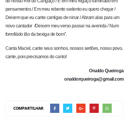
do nosso Rei do Cangaço / E em meu regaço fulminado em
pensamentos / Em meu rebento sedento eu quero chegar /
Deixem que eu cante cantigas de ninar / Abram alas para um
novo cantador /Deixem meu verso passar na avenida / Num
forrofiádo tão da bexiga de bom”.
Canta Maciel, cante seus sonhos, nossos sertões, nosso povo,
cante, pois precisamos do canto!
Onaldo Queiroga
onaldorqueiroga@gmail.com
COMPARTILHAR