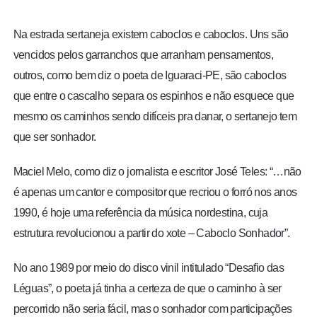
BRASIL
Na estrada sertaneja existem caboclos e caboclos. Uns são
MUNDO
vencidos pelos garranchos que arranham pensamentos,
outros, como bem diz o poeta de Iguaraci-PE, são caboclos
ESPORTES
que entre o cascalho separa os espinhos e não esquece que
mesmo os caminhos sendo difíceis pra danar, o sertanejo tem
ENTRETENIMENTO
que ser sonhador.
ENQUETE
Maciel Melo, como diz o jornalista e escritor José Teles: “…não
é apenas um cantor e compositor que recriou o forró nos anos
TV LPB
1990, é hoje uma referência da música nordestina, cuja
estrutura revolucionou a partir do xote – Caboclo Sonhador”.
FOTOS
No ano 1989 por meio do disco vinil intitulado “Desafio das
Léguas”, o poeta já tinha a certeza de que o caminho à ser
COLUNISTAS
percorrido não seria fácil, mas o sonhador com participações