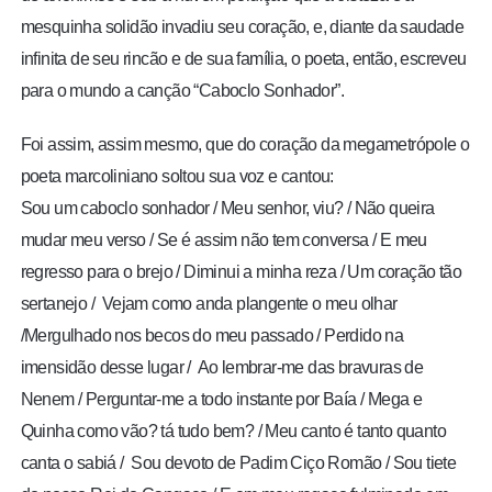
mesquinha solidão invadiu seu coração, e, diante da saudade
infinita de seu rincão e de sua família, o poeta, então, escreveu
para o mundo a canção “Caboclo Sonhador”.
Foi assim, assim mesmo, que do coração da megametrópole o
poeta marcoliniano soltou sua voz e cantou:
Sou um caboclo sonhador / Meu senhor, viu? / Não queira
mudar meu verso / Se é assim não tem conversa / E meu
regresso para o brejo / Diminui a minha reza / Um coração tão
sertanejo / Vejam como anda plangente o meu olhar
/Mergulhado nos becos do meu passado / Perdido na
imensidão desse lugar / Ao lembrar-me das bravuras de
Nenem / Perguntar-me a todo instante por Baía / Mega e
Quinha como vão? tá tudo bem? / Meu canto é tanto quanto
canta o sabiá / Sou devoto de Padim Ciço Romão / Sou tiete