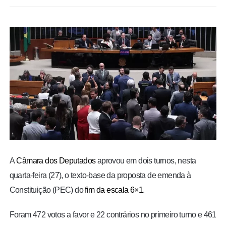
BRASIL
MUNDO
ESPORTES
ENTRETENIMENTO
ENQUETE
TV LPB
A
Câmara dos Deputados
aprovou em dois turnos, nesta
quarta-feira (27), o texto-base da proposta de emenda à
FOTOS
Constituição (PEC) do
fim da escala 6×1
.
COLUNISTAS
Foram 472 votos a favor e 22 contrários no primeiro turno e 461