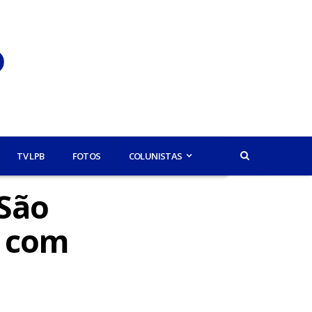
TV LPB
FOTOS
COLUNISTAS
 São
o com