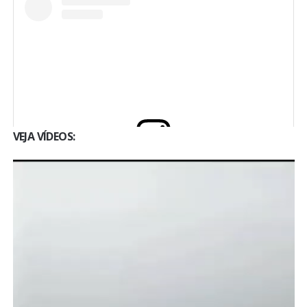
A post shared by @parquemanoeladonias
VEJA VÍDEOS:
Tocador
View this post on Instagram
de
vídeo