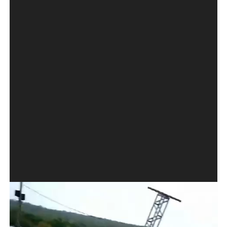
Tocador
de
vídeo