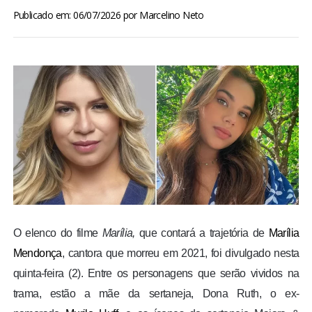
BRASIL
Publicado em: 06/07/2026
por
Marcelino Neto
MUNDO
ESPORTES
ENTRETENIMENTO
ENQUETE
TV LPB
O elenco do filme
Marília,
que contará a trajetória de
Marília
FOTOS
Mendonça
, cantora que morreu em 2021, foi divulgado nesta
quinta-feira (2). Entre os personagens que serão vividos na
COLUNISTAS
trama, estão a mãe da sertaneja, Dona Ruth, o ex-