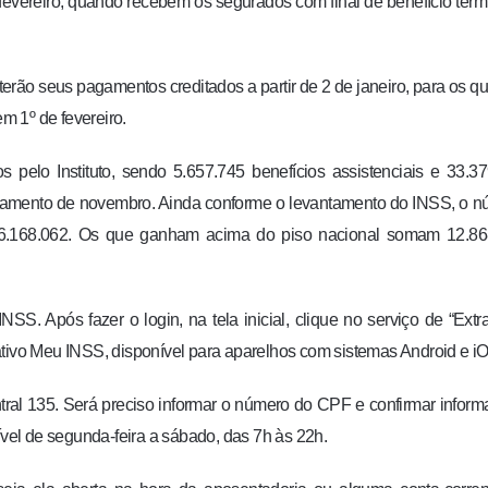
e fevereiro, quando recebem os segurados com final de benefício ter
rão seus pagamentos creditados a partir de 2 de janeiro, para os q
em 1º de fevereiro.
 pelo Instituto, sendo 5.657.745 benefícios assistenciais e 33.3
agamento de novembro. Ainda conforme o levantamento do INSS, o 
26.168.062. Os que ganham acima do piso nacional somam 12.86
S. Após fazer o login, na tela inicial, clique no serviço de “Extr
ativo Meu INSS, disponível para aparelhos com sistemas Android e i
ntral 135. Será preciso informar o número do CPF e confirmar infor
ível de segunda-feira a sábado, das 7h às 22h.