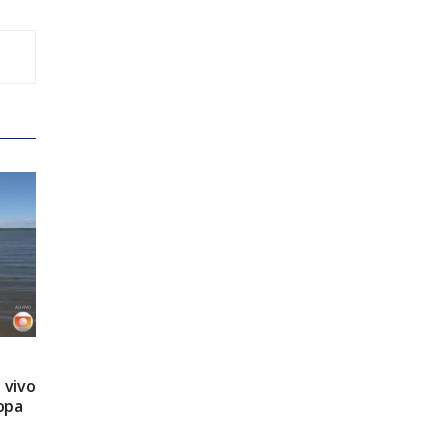
 vivo
opa