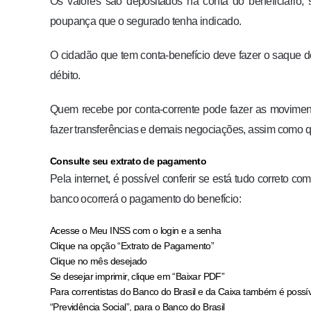
Os valores são depositados na conta do beneficiário,
poupança que o segurado tenha indicado.
O cidadão que tem conta-benefício deve fazer o saque do
débito.
Quem recebe por conta-corrente pode fazer as moviment
fazer transferências e demais negociações, assim como
Consulte seu extrato de pagamento
Pela internet, é possível conferir se está tudo correto 
banco ocorrerá o pagamento do benefício:
Acesse o Meu INSS com o login e a senha
Clique na opção “Extrato de Pagamento”
Clique no mês desejado
Se desejar imprimir, clique em “Baixar PDF”
Para correntistas do Banco do Brasil e da Caixa também é poss
“Previdência Social”, para o Banco do Brasil