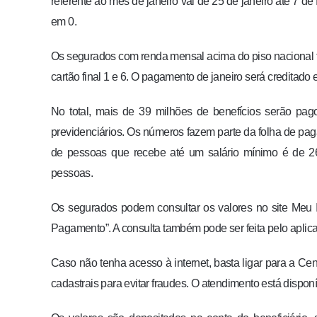
referente ao mês de janeiro vai de 25 de janeiro até 7 d
em 0.
Os segurados com renda mensal acima do piso nacional te
cartão final 1 e 6. O pagamento de janeiro será creditado 
No total, mais de 39 milhões de benefícios serão pagos
previdenciários. Os números fazem parte da folha de p
de pessoas que recebe até um salário mínimo é de 
pessoas.
Os segurados podem consultar os valores no site Meu INS
Pagamento”. A consulta também pode ser feita pelo aplic
Caso não tenha acesso à internet, basta ligar para a Ce
cadastrais para evitar fraudes. O atendimento está dispon