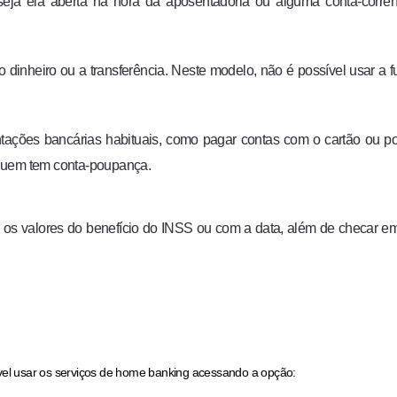
 seja ela aberta na hora da aposentadoria ou alguma conta-corre
 dinheiro ou a transferência. Neste modelo, não é possível usar a 
ações bancárias habituais, como pagar contas com o cartão ou po
 quem tem conta-poupança.
com os valores do benefício do INSS ou com a data, além de checar e
ível usar os serviços de home banking acessando a opção: