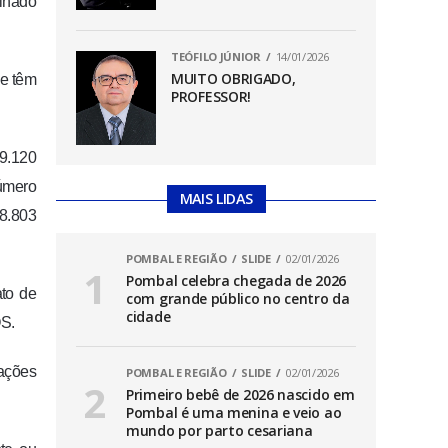
minado
TEÓFILO JÚNIOR
14/01/2026
MUITO OBRIGADO,
ue têm
PROFESSOR!
79.120
número
MAIS LIDAS
8.803
POMBAL E REGIÃO
SLIDE
02/01/2026
Pombal celebra chegada de 2026
ato de
com grande público no centro da
cidade
OS.
mações
POMBAL E REGIÃO
SLIDE
02/01/2026
Primeiro bebê de 2026 nascido em
Pombal é uma menina e veio ao
mundo por parto cesariana