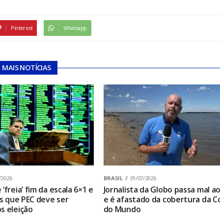
Pinterest
Whatsapp
MAIS NOTÍCIAS
/2026
BRASIL
01/07/2026
‘freia’ fim da escala 6×1 e
Jornalista da Globo passa mal ao
os que PEC deve ser
e é afastado da cobertura da C
s eleição
do Mundo