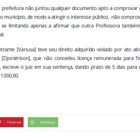
a prefeitura não juntou qualquer documento apto a comprovar 
o município, de modo a atingir o interesse público, não compro
ra se limitando apenas a afirmar que outra Professora também
l.
ante [Vanusa] teve seu direito adquirido violado por ato abu
a [Djoniérison], que não concedeu licença remunerada para fi
, escreve o juiz em sua sentença, dando prazo de 5 dias para 
1.000,00.
Pinterest
Whatsapp