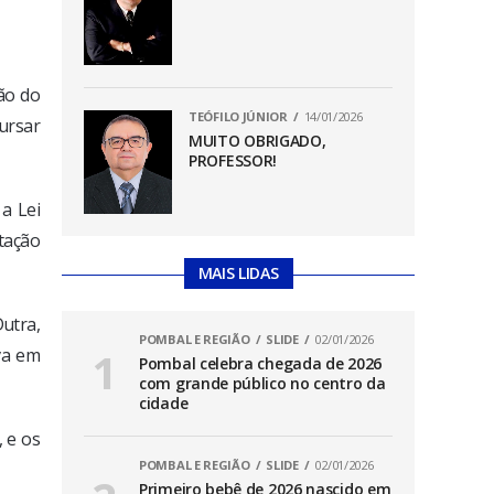
ão do
TEÓFILO JÚNIOR
14/01/2026
cursar
MUITO OBRIGADO,
PROFESSOR!
a Lei
tação
MAIS LIDAS
Dutra,
POMBAL E REGIÃO
SLIDE
02/01/2026
va em
Pombal celebra chegada de 2026
com grande público no centro da
cidade
, e os
POMBAL E REGIÃO
SLIDE
02/01/2026
Primeiro bebê de 2026 nascido em