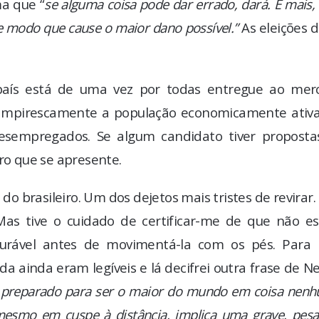
ma que “
se alguma coisa pode dar errado, dará. E mais,
e modo que cause o maior dano possível.”
As eleições 
o país está de uma vez por todas entregue ao mer
vampirescamente a população economicamente ativa
esempregados. Se algum candidato tiver proposta
ro que se apresente.
 do brasileiro. Um dos dejetos mais tristes de revirar.
as tive o cuidado de certificar-me de que não es
curável antes de movimentá-la com os pés. Para
da ainda eram legíveis e lá decifrei outra frase de N
á preparado para ser o maior do mundo em coisa nen
esmo em cuspe à distância, implica uma grave, pesa