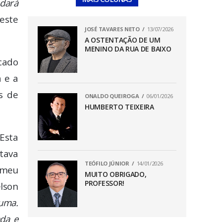
 dará
deste
JOSÉ TAVARES NETO
13/07/2026
A OSTENTAÇÃO DE UM
MENINO DA RUA DE BAIXO
cado
 e a
s de
ONALDO QUEIROGA
06/01/2026
HUMBERTO TEIXEIRA
 Esta
tava
TEÓFILO JÚNIOR
14/01/2026
 meu
MUITO OBRIGADO,
PROFESSOR!
elson
huma.
da e