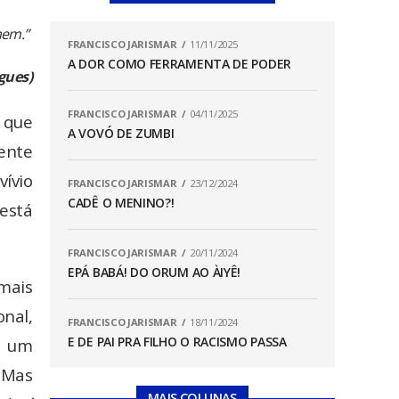
mem.”
FRANCISCO JARISMAR
11/11/2025
A DOR COMO FERRAMENTA DE PODER
gues)
FRANCISCO JARISMAR
04/11/2025
O que
A VOVÓ DE ZUMBI
pente
vívio
FRANCISCO JARISMAR
23/12/2024
CADÊ O MENINO?!
 está
FRANCISCO JARISMAR
20/11/2024
EPÁ BABÁ! DO ORUM AO ÀIYÊ!
 mais
nal,
FRANCISCO JARISMAR
18/11/2024
E DE PAI PRA FILHO O RACISMO PASSA
em um
 Mas
MAIS COLUNAS