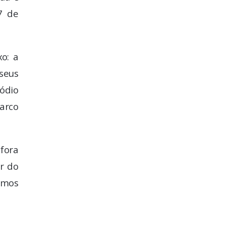
7 de
xo: a
seus
ódio
arco
 fora
r do
íamos