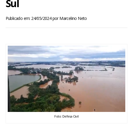
Sul
BRASIL
Publicado em: 24/05/2024
por
Marcelino Neto
MUNDO
ESPORTES
ENTRETENIMENTO
ENQUETE
TV LPB
FOTOS
Foto: Defesa Civil
COLUNISTAS