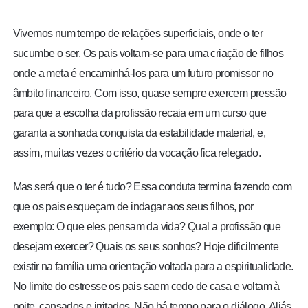
BRASIL
Vivemos num tempo de relações superficiais, onde o ter
MUNDO
sucumbe o ser. Os pais voltam-se para uma criação de filhos
onde a meta é encaminhá-los para um futuro promissor no
ESPORTES
âmbito financeiro. Com isso, quase sempre exercem pressão
para que a escolha da profissão recaia em um curso que
ENTRETENIMENTO
garanta a sonhada conquista da estabilidade material, e,
assim, muitas vezes o critério da vocação fica relegado.
ENQUETE
Mas será que o ter é tudo? Essa conduta termina fazendo com
TV LPB
que os pais esqueçam de indagar aos seus filhos, por
exemplo: O que eles pensam da vida? Qual a profissão que
FOTOS
desejam exercer? Quais os seus sonhos? Hoje dificilmente
existir na família uma orientação voltada para a espiritualidade.
COLUNISTAS
No limite do estresse os pais saem cedo de casa e voltam à
noite, cansados e irritados. Não há tempo para o diálogo. Aliás