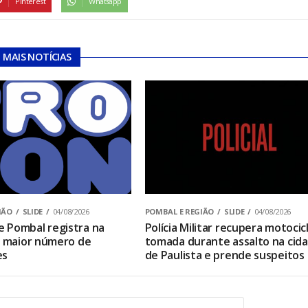
Pinterest
Whatsapp
MAIS NOTÍCIAS
IÃO
SLIDE
04/08/2026
POMBAL E REGIÃO
SLIDE
04/08/2026
 Pombal registra na
Polícia Militar recupera motocic
o maior número de
tomada durante assalto na cid
es
de Paulista e prende suspeitos