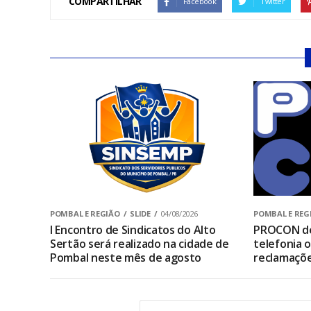
COMPARTILHAR
Facebook
Twitter
POMBAL E REGIÃO
SLIDE
04/08/2026
POMBAL E REG
I Encontro de Sindicatos do Alto
PROCON de
Sertão será realizado na cidade de
telefonia 
Pombal neste mês de agosto
reclamaçõ