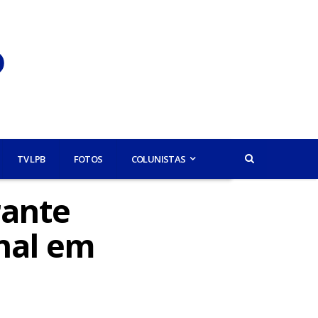
TV LPB
FOTOS
COLUNISTAS
rante
nal em