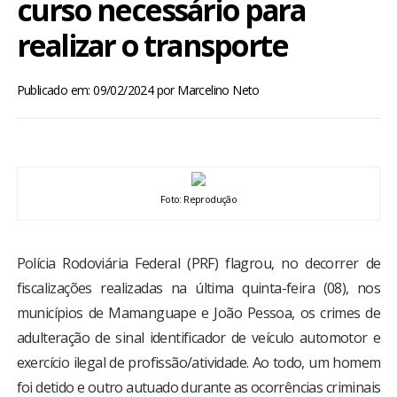
curso necessário para
BRASIL
realizar o transporte
MUNDO
Publicado em: 09/02/2024
por
Marcelino Neto
ESPORTES
ENTRETENIMENTO
Foto: Reprodução
ENQUETE
Polícia Rodoviária Federal (PRF) flagrou, no decorrer de
TV LPB
fiscalizações realizadas na última quinta-feira (08), nos
municípios de Mamanguape e João Pessoa, os crimes de
FOTOS
adulteração de sinal identificador de veículo automotor e
exercício ilegal de profissão/atividade. Ao todo, um homem
COLUNISTAS
foi detido e outro autuado durante as ocorrências criminais