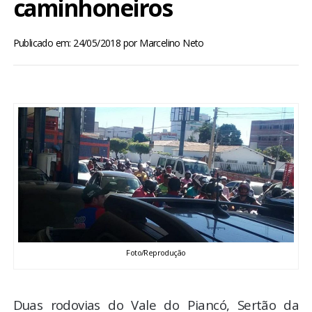
caminhoneiros
BRASIL
Publicado em: 24/05/2018
por
Marcelino Neto
MUNDO
ESPORTES
ENTRETENIMENTO
ENQUETE
TV LPB
FOTOS
Foto/Reprodução
COLUNISTAS
Duas rodovias do Vale do Piancó, Sertão da