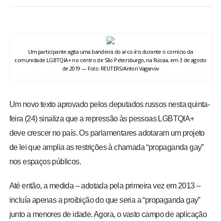
BRASIL
MUNDO
Um participante agita uma bandeira do arco-íris durante o comício da
comunidade LGBTQIA+ no centro de São Petersburgo, na Rússia, em 3 de agosto
ESPORTES
de 2019 — Foto: REUTERS/Anton Vaganov
ENTRETENIMENTO
Um novo texto aprovado pelos deputados russos nesta quinta-
ENQUETE
feira (24) sinaliza que a repressão às pessoas LGBTQIA+
deve crescer no país. Os parlamentares adotaram um projeto
TV LPB
de lei que amplia as restrições à chamada “propaganda gay”
nos espaços públicos.
FOTOS
Até então, a medida – adotada pela primeira vez em 2013 –
incluía apenas a proibição do que seria a “propaganda gay”
COLUNISTAS
junto a menores de idade. Agora, o vasto campo de aplicação