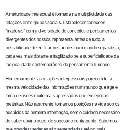
BRASIL
A maturidade intelectual é formada na multiplicidade das
MUNDO
relações entre grupos sociais. Estabelecer conexões
“maduras” com a diversidade de conceitos e pensamentos
ESPORTES
divergentes dos nossos, representa, antes de tudo, a
possibilidade de edificarmos pontes num mundo separatista,
ENTRETENIMENTO
cada vez mais distante e fragilizado pela superficialidade da
racionalidade contemporânea do pensamento humano.
ENQUETE
Hodiernamente, as relações interpessoais parecem ter a
TV LPB
mesma velocidade das informações num mundo que age e
toma decisões muito mais apressadas que em épocas
FOTOS
pretéritas. Não raramente, tomamos posições na vida sob os
auspícios da primeira informação, sem o cuidado necessário
COLUNISTAS
de saber ouvir o outro, de sopesar o contraponto. Sabemos
que grandes verdades são sentenciadas até no mais