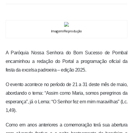
BRASIL
MUNDO
Imagem/Reprodução
ESPORTES
A Paróquia Nossa Senhora do Bom Sucesso de Pombal
ENTRETENIMENTO
encaminhou a redação do Portal a programação oficial da
festa da excelsa padroeira – edição 2025.
ENQUETE
O evento acontece no período de 21 a 31 deste mês de maio,
TV LPB
abordando o tema: “Assim como Maria, somos peregrinos da
esperança”, já o Lema: “O Senhor fez em mim maravilhas” (Lc.
FOTOS
1,49).
COLUNISTAS
Como em anos anteriores a comemoração terá sua abertura