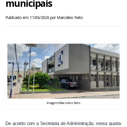
municipais
BRASIL
Publicado em: 11/06/2026
por
Marcelino Neto
MUNDO
ESPORTES
ENTRETENIMENTO
ENQUETE
TV LPB
FOTOS
Imagem/Marcelino Neto
COLUNISTAS
De acordo com a Secretaria de Administração, nessa quarta-