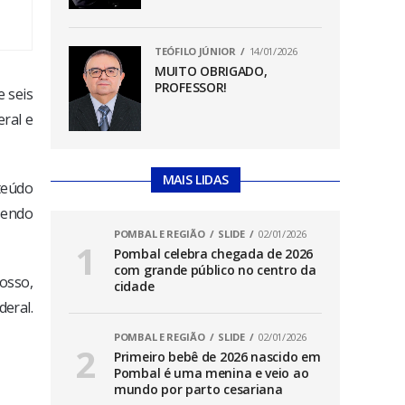
TEÓFILO JÚNIOR
14/01/2026
MUITO OBRIGADO,
PROFESSOR!
e seis
eral e
MAIS LIDAS
teúdo
sendo
POMBAL E REGIÃO
SLIDE
02/01/2026
Pombal celebra chegada de 2026
com grande público no centro da
osso,
cidade
deral.
POMBAL E REGIÃO
SLIDE
02/01/2026
Primeiro bebê de 2026 nascido em
Pombal é uma menina e veio ao
mundo por parto cesariana