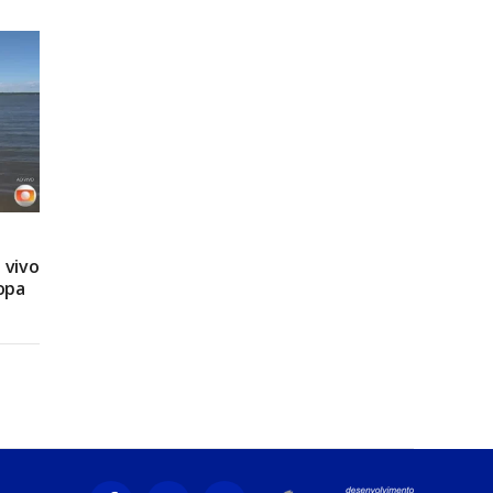
 vivo
opa