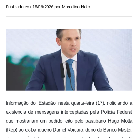
BRASIL
Publicado em: 18/06/2026
por
Marcelino Neto
MUNDO
ESPORTES
ENTRETENIMENTO
ENQUETE
TV LPB
I
nformação do ‘Estadão’ nesta quarta-feira (17), noticiando a
FOTOS
existência de mensagens interceptadas pela Polícia Federal
que mostrariam um pedido feito pelo paraibano Hugo Motta
COLUNISTAS
(Rep) ao ex-banqueiro Daniel Vorcaro, dono do Banco Master,