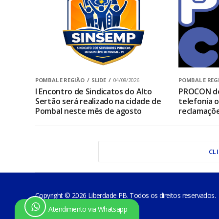
POMBAL E REGIÃO
SLIDE
04/08/2026
POMBAL E REG
I Encontro de Sindicatos do Alto
PROCON de
Sertão será realizado na cidade de
telefonia 
Pombal neste mês de agosto
reclamaçõ
CL
Copyright © 2026 Liberdade PB. Todos os direitos reservados.
Atendimento via Whatsapp