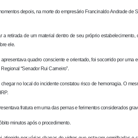
, momentos depois, na morte do empresário Francinaldo Andrade de 
 a retirada de um material dentro de seu próprio estabelecimento, 
re ele.
, apresentava quadro consciente e orientado, foi socorrido por uma 
 Regional “Senador Rui Carneiro”.
chegar no local do incidente constatou risco de hemorragia. O mes
HRP.
resentava fratura em uma das pernas e ferimentos considerados grav
 óbito minutos após o procedimento.
i atingido por várias chapas de vidros que estavam empilhadas e 