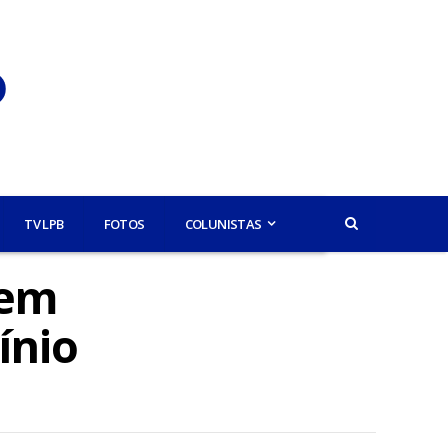
TV LPB
FOTOS
COLUNISTAS
vem
ínio