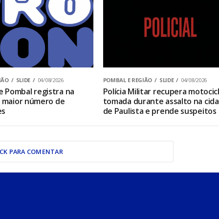
IÃO
SLIDE
04/08/2026
POMBAL E REGIÃO
SLIDE
04/08/2026
 Pombal registra na
Polícia Militar recupera motocic
o maior número de
tomada durante assalto na cid
es
de Paulista e prende suspeitos
ICK PARA COMENTAR