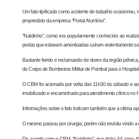
Um fato tipificado como acidente de trabalho ocasionou
proprietário da empresa “Portal Alumínio”.
“Naldinho”, como era popularmente conhecido ao realizar
portas que estavam amontoadas caíram violentamente sob
Bastante ferido e reclamando de dores da região pélvica
do Corpo de Bombeiros Militar de Pombal para o Hospital
O CBM foi acionado por volta das 11h30 do sábado e ao 
imobilizado e encaminhado para atendimento clínico no 
Informações sobre o fato indicam também que a vítima ap
O mesmo passou por cirurgia, porém não resistiu vindo a
De acordo com o CBM, “Naldinho”, que tinha 44 anos, fo