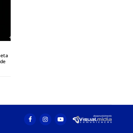
leta
ade