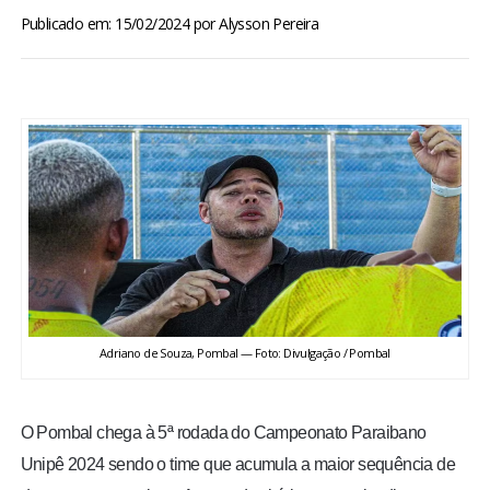
BRASIL
Publicado em: 15/02/2024
por
Alysson Pereira
MUNDO
ESPORTES
ENTRETENIMENTO
ENQUETE
TV LPB
Adriano de Souza, Pombal — Foto: Divulgação / Pombal
FOTOS
O Pombal chega à 5ª rodada do Campeonato Paraibano
COLUNISTAS
Unipê 2024 sendo o time que acumula a maior sequência de