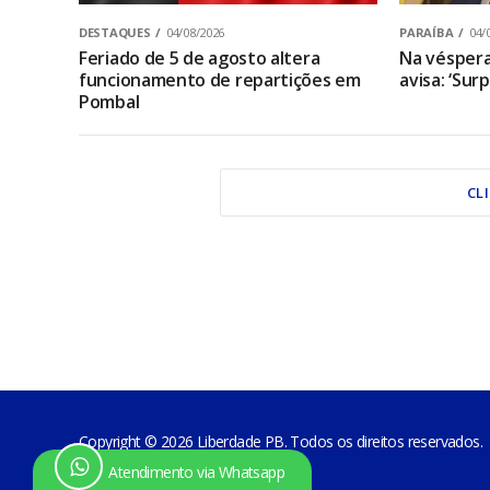
DESTAQUES
04/08/2026
PARAÍBA
04/
Feriado de 5 de agosto altera
Na véspera
funcionamento de repartições em
avisa: ‘Sur
Pombal
CL
Copyright © 2026 Liberdade PB. Todos os direitos reservados.
Atendimento via Whatsapp