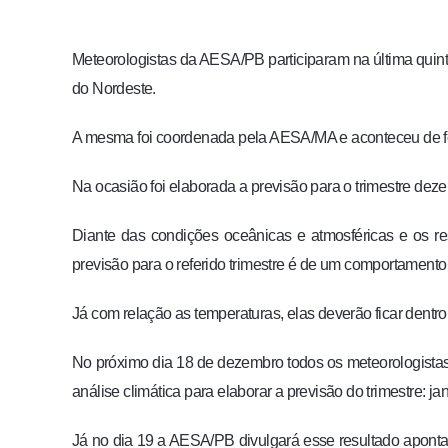
Meteorologistas da AESA/PB participaram na última quint
do Nordeste.
A mesma foi coordenada pela AESA/MA e aconteceu de fo
Na ocasião foi elaborada a previsão para o trimestre deze
Diante das condições oceânicas e atmosféricas e os re
previsão para o referido trimestre é de um comportament
Já com relação as temperaturas, elas deverão ficar dentr
No próximo dia 18 de dezembro todos os meteorologista
análise climática para elaborar a previsão do trimestre: jan
Já no dia 19 a AESA/PB divulgará esse resultado apontan