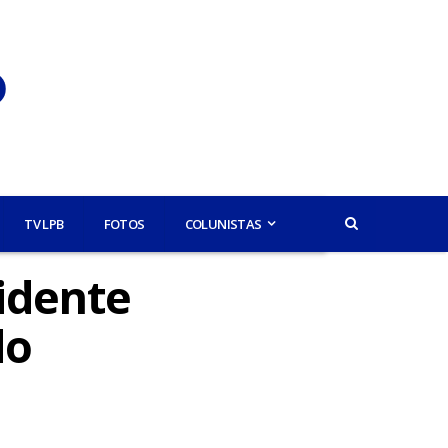
TV LPB
FOTOS
COLUNISTAS
idente
do