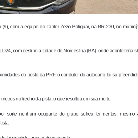
(9), com a equipe do cantor Zezo Potiguar, na BR-230, no municí
J1D24, com destino a cidade de Nordestina (BA), onde aconteceria 
ximidades do posto da PRF, o condutor do autocarro foi surpreendi
 metros no trecho da pista, o que resultou em sua morte.
 por sorte nenhum ocupante do grupo sofreu ferimentos, mesmo 
ista.
o foi mantido, apesar do incidente.