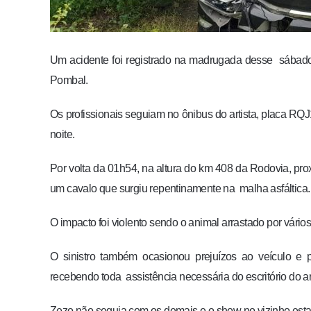
Um acidente foi registrado na madrugada desse sábado 
Pombal.
Os profissionais seguiam no ônibus do artista, placa RQ
noite.
Por volta da 01h54, na altura do km 408 da Rodovia, pro
um cavalo que surgiu repentinamente na malha asfáltica.
O impacto foi violento sendo o animal arrastado por vários
O sinistro também ocasionou prejuízos ao veículo e
recebendo toda assistência necessária do escritório do art
Zezo não seguia com os demais e o show no vizinho estad