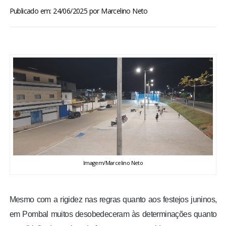
BRASIL
Publicado em: 24/06/2025
por
Marcelino Neto
MUNDO
ESPORTES
ENTRETENIMENTO
ENQUETE
TV LPB
Imagem/Marcelino Neto
FOTOS
Mesmo com a rigidez nas regras quanto aos festejos juninos,
COLUNISTAS
em Pombal muitos desobedeceram às determinações quanto