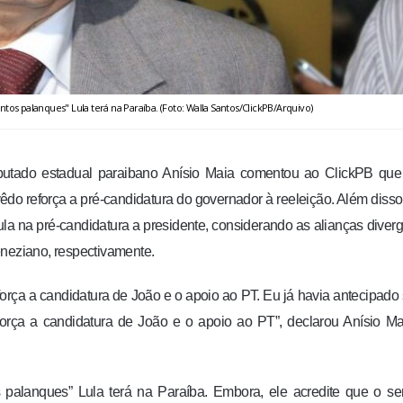
tos palanques" Lula terá na Paraíba. (Foto: Walla Santos/ClickPB/Arquivo)
eputado estadual paraibano Anísio Maia comentou ao ClickPB que
o reforça a pré-candidatura do governador à reeleição. Além disso
ula na pré-candidatura a presidente, considerando as alianças diver
eneziano, respectivamente.
força a candidatura de João e o apoio ao PT. Eu já havia antecipado
reforça a candidatura de João e o apoio ao PT”, declarou Anísio M
 palanques” Lula terá na Paraíba. Embora, ele acredite que o s