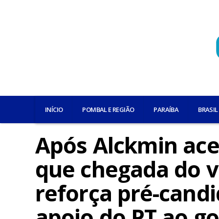
INÍCIO
POMBAL E REGIÃO
PARAÍBA
BRASIL
Após Alckmin acer
que chegada do vi
reforça pré-cand
apoio do PT ao g