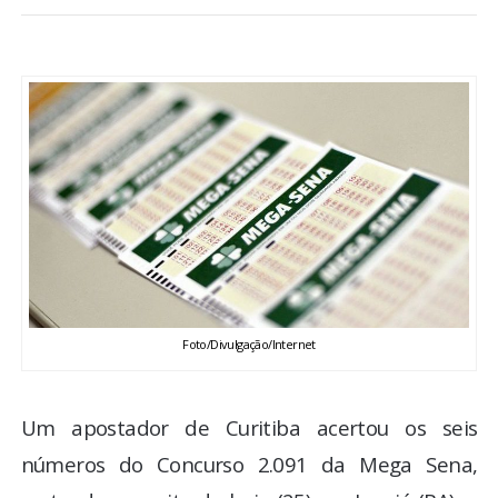
BRASIL
MUNDO
ESPORTES
ENTRETENIMENTO
ENQUETE
TV LPB
Foto/Divulgação/Internet
FOTOS
Um apostador de Curitiba acertou os seis
COLUNISTAS
números do Concurso 2.091 da Mega Sena,