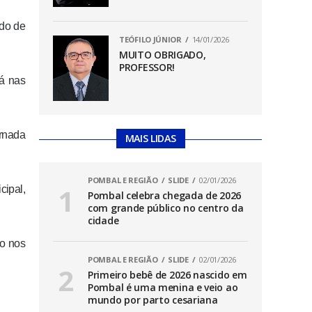
ado de
TEÓFILO JÚNIOR
14/01/2026
MUITO OBRIGADO,
PROFESSOR!
á nas
ornada
MAIS LIDAS
POMBAL E REGIÃO
SLIDE
02/01/2026
ipal,
Pombal celebra chegada de 2026
com grande público no centro da
cidade
to nos
POMBAL E REGIÃO
SLIDE
02/01/2026
Primeiro bebê de 2026 nascido em
Pombal é uma menina e veio ao
mundo por parto cesariana