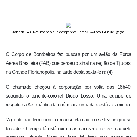
BRASIL
MUNDO
Avião da FAB, T-25, modelo que desapareceu em SC. — Foto: FAB/Divulgação
ESPORTES
O Corpo de Bombeiros faz buscas por um avião da Força
ENTRETENIMENTO
Aérea Brasileira (FAB) que perdeu o sinal na região de Tijucas,
na Grande Florianópolis, na tarde desta sexta-feira (4).
ENQUETE
O chamado chegou à corporação por volta das 16h40,
TV LPB
segundo o tenente-coronel Diogo Losso. Uma equipe de
resgate da Aeronáutica também foi acionada e está a caminho.
FOTOS
“A gente não tem como afirmar se ela caiu ou se fez um pouso
COLUNISTAS
forçado. O tempo lá está ruim mas não sei dizer se, naquele