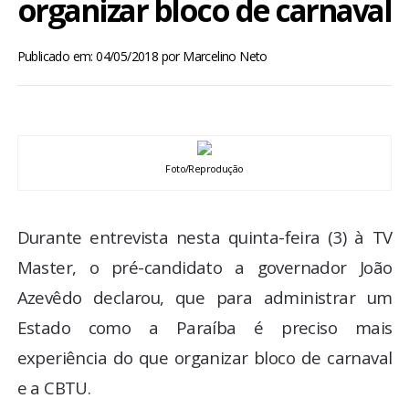
organizar bloco de carnaval
BRASIL
Publicado em: 04/05/2018
por
Marcelino Neto
MUNDO
ESPORTES
ENTRETENIMENTO
Foto/Reprodução
ENQUETE
Durante entrevista nesta quinta-feira (3) à TV
Master, o pré-candidato a governador João
TV LPB
Azevêdo declarou, que para administrar um
FOTOS
Estado como a Paraíba é preciso mais
experiência do que organizar bloco de carnaval
COLUNISTAS
e a CBTU.